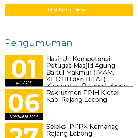
Lihat Berita Lainnya...
Pengumuman
01
Hasil Uji Kompetensi
Petugas Masjid Agung
Baitul Makmur (IMAM,
KHOTIB dan BILAL)
JULI 2025
Kabupaten Rejang Lebong
06
Tahun 2025
Rekrutmen PPIH Kloter
Kab. Rejang Lebong
NOVEMBER 2024
27
Seleksi PPPK Kemanag
Rejang Lebong