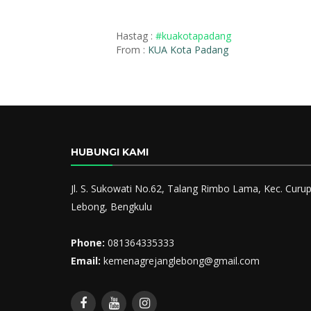
Hastag :
#kuakotapadang
From :
KUA Kota Padang
HUBUNGI KAMI
Jl. S. Sukowati No.62, Talang Rimbo Lama, Kec. Cur
Lebong, Bengkulu
Phone:
081364335333
Email:
kemenagrejanglebong@gmail.com