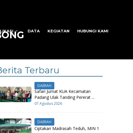
LIKASI
DATA
KEGIATAN
HUBUNGI KAMI
BONG
Berita Terbaru
DAERAH
Safari Jumat KUA Kecamatan
Padang Ulak Tanding Pererat ...
07 Agustus 2026
DAERAH
Ciptakan Madrasah Teduh, MIN 1