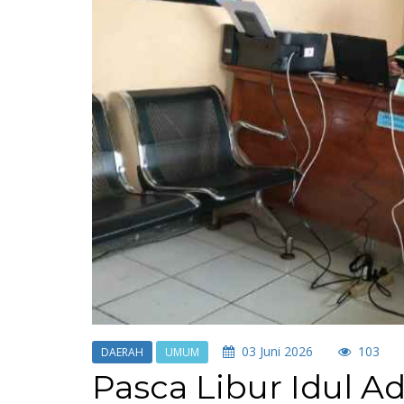
03 Juni 2026
103
DAERAH
UMUM
Pasca Libur Idul A