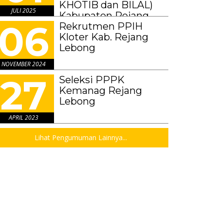
KHOTIB dan BILAL)
JULI 2025
Kabupaten Rejang
06
Lebong Tahun 2025
Rekrutmen PPIH
Kloter Kab. Rejang
Lebong
NOVEMBER 2024
27
Seleksi PPPK
Kemanag Rejang
Lebong
APRIL 2023
Lihat Pengumuman Lainnya...