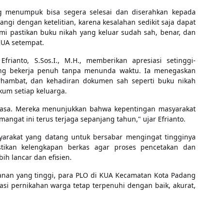
g menumpuk bisa segera selesai dan diserahkan kepada
ngi dengan ketelitian, karena kesalahan sedikit saja dapat
mi pastikan buku nikah yang keluar sudah sah, benar, dan
 KUA setempat.
rianto, S.Sos.I., M.H., memberikan apresiasi setinggi-
ung bekerja penuh tanpa menunda waktu. Ia menegaskan
erhambat, dan kehadiran dokumen sah seperti buku nikah
kum setiap keluarga.
 biasa. Mereka menunjukkan bahwa kepentingan masyarakat
angat ini terus terjaga sepanjang tahun," ujar Efrianto.
yarakat yang datang untuk bersabar mengingat tingginya
stikan kelengkapan berkas agar proses pencetakan dan
ih lancar dan efisien.
anan yang tinggi, para PLO di KUA Kecamatan Kota Padang
i pernikahan warga tetap terpenuhi dengan baik, akurat,