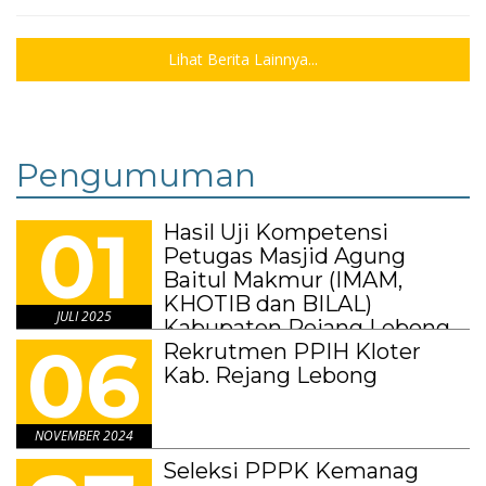
Lihat Berita Lainnya...
Pengumuman
01
Hasil Uji Kompetensi
Petugas Masjid Agung
Baitul Makmur (IMAM,
KHOTIB dan BILAL)
JULI 2025
Kabupaten Rejang Lebong
06
Tahun 2025
Rekrutmen PPIH Kloter
Kab. Rejang Lebong
NOVEMBER 2024
Seleksi PPPK Kemanag